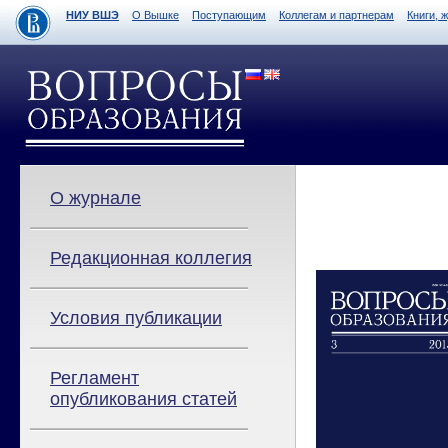
НИУ ВШЭ
О Вышке
Поступающим
Коллегам и партнерам
Книги, 
О журнале
Редакционная коллегия
Условия публикации
Регламент
опубликования статей