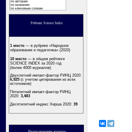
по авторам
по названию
по ключевым словам
Рейтинг Science Index
1 место
— в рубрике «Народное
образование и педагогика» (2020)
10 место
— в общем рейтинге
SCIENCE INDEX за 2020 год
(более 4000 журналов)
Двухлетний импакт-фактор РИНЦ 2020:
6,925
(с учетом цитирования из всех
источников)
Пятилетний импакт-фактор РИНЦ
2020:
3,483
Десятилетний индекс Хирша 2020
:
39
Индексирование журнала