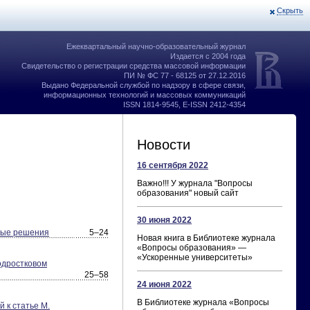
Скрыть
Ежеквартальный научно-образовательный журнал
Издается с 2004 года
Свидетельство о регистрации средства массовой информации
ПИ № ФС 77 - 68125 от 27.12.2016
Выдано Федеральной службой по надзору в сфере связи,
информационных технологий и массовых коммуникаций
ISSN 1814-9545, E-ISSN 2412-4354
Новости
16 сентября 2022
Важно!!! У журнала "Вопросы
образования" новый сайт
30 июня 2022
ные решения
5–24
Новая книга в Библиотеке журнала
«Вопросы образования» —
«Ускоренные университеты»
одростковом
25–58
24 июня 2022
В Библиотеке журнала «Вопросы
 к статье М.