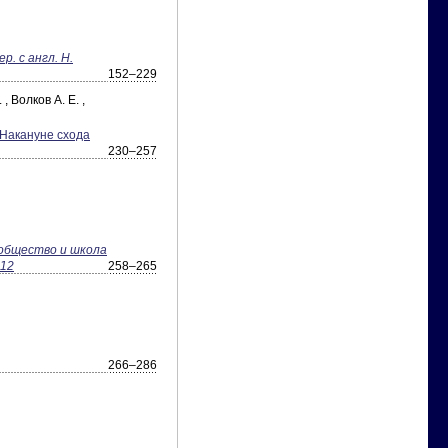
ер. с англ. Н.
152–229
 , Волков А. Е. ,
«Накануне схода
230–257
, общество и школа
012
258–265
266–286