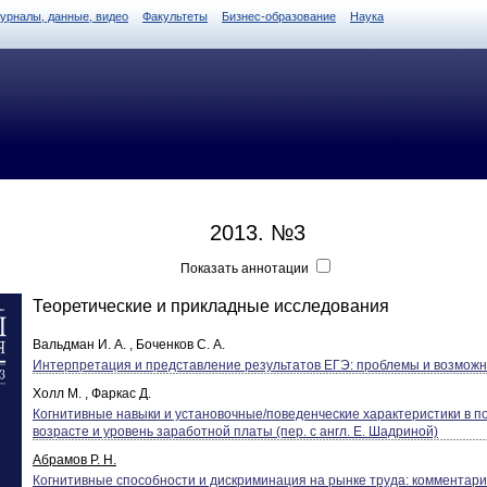
журналы, данные, видео
Факультеты
Бизнес-образование
Наука
2013. №3
Показать аннотации
Теоретические и прикладные исследования
Вальдман И. А. , Боченков С. А.
Интерпретация и представление результатов ЕГЭ: проблемы и возмож
Холл М. , Фаркас Д.
Когнитивные навыки и установочные/поведенческие характеристики в п
возрасте и уровень заработной платы (пер. с англ. Е. Шадриной)
Абрамов Р. Н.
Когнитивные способности и дискриминация на рынке труда: комментарий