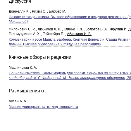
Дискуссия
Доннелли К. , Ризви С. , Барбер М.
Накануне схода лавины. Высшее образование и грядущая революция
(п
Микшиной)
Филонович С. Р.
,
Любимов Л. Л.
, Клячко Т. Л. ,
Болотов В. А.
, Фрумин И. Д.
Гильмутдинов А. Х. , Тейшейра П. ,
Абанкина И. В.
Комментарии к эссе Майкла Барбера, Кейтлин Доннелли, Саада Ризви 
лавины. Высшее образование и грядущая революция»
Книжные обзоры и рецензии
Маслинский К. А.
Социолингвистика школы: модель для сборки.
Рецензия на книгу: Язык
/ под общ. ред. К. С. Федоровой. М.: Новое литературное обозрение, 2
Размышления о ...
Аузан А. А.
Миссия университета: взгляд экономиста