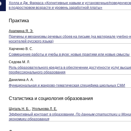
Холла и Дж. Фаркаса «Когнитивные навыки и установочные/поведенческ
в подростковом возрасте и уровень заработной платы»
Практика
Ахапкина Я. Э.
Причины и механизмы речевых сбоев на письме (на материале учебно-н
носителей русского языка)
Харченко В. С.
Совмещение работы и учебы в вузе: новые практики или новые смыслы
Седова М. Л.
Роль образовательного кредита в обеспечении доступности услуг высше
профессионального образования
Данилина А. А.
Функциональная и жанрово-тематическая специфика школьных СМИ
Статистика и социология образования
Шугаль Н. Б.
,
Угольнова Л. Е.
Эффективный контракт в образовании.
По данным статистики и Мони
экономики образования