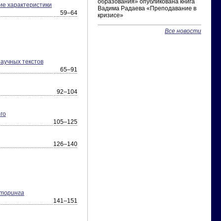
образования» опубликована книга
ие характеристики
Вадима Радаева «Преподавание в
59–64
кризисе»
Все новости
аучных текстов
65–91
92–104
го
105–125
126–140
торинга
141–151